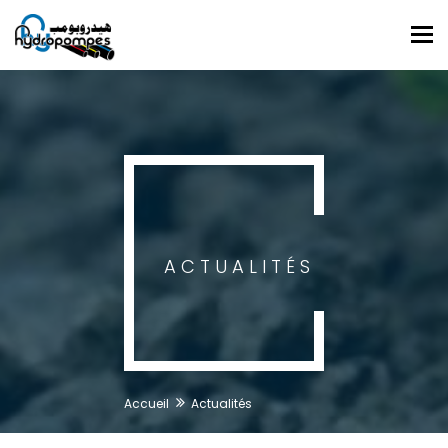
Tog
nav
ACTUALITÉS
Accueil
Actualités